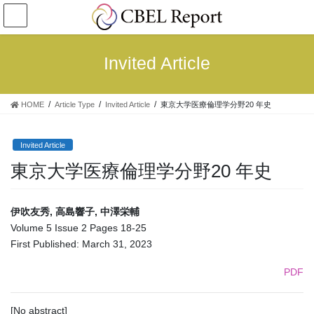
コ
ナ
ン
ビ
テ
ゲ
ン
ー
Invited Article
ツ
シ
へ
ョ
ス
ン
HOME
Article Type
Invited Article
東京⼤学医療倫理学分野20 年史
キ
に
ッ
移
プ
動
Invited Article
東京⼤学医療倫理学分野20 年史
伊吹友秀, ⾼島響⼦, 中澤栄輔
Volume 5 Issue 2 Pages 18-25
First Published: March 31, 2023
PDF
[No abstract]