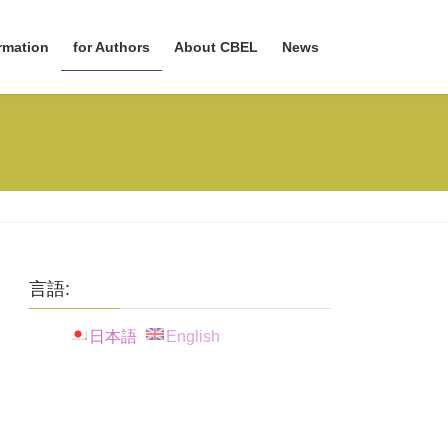
rmation
for Authors
About CBEL
News
言語:
日本語
English