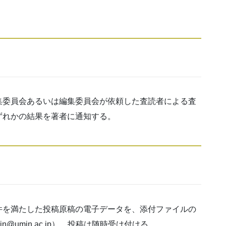
集委員会あるいは編集委員会が依頼した査読者による査
ずれかの結果を著者に通知する。
件を満たした投稿原稿の電子データを、添付ファイルの
min@umin.ac.jp）。投稿は随時受け付ける。