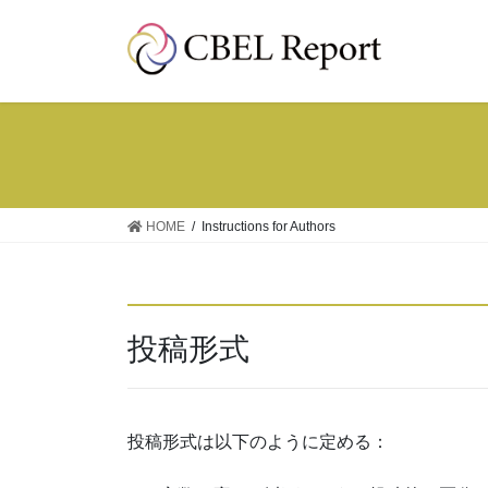
コ
ナ
ン
ビ
テ
ゲ
ン
ー
ツ
シ
へ
ョ
ス
ン
キ
に
ッ
移
HOME
Instructions for Authors
プ
動
投稿形式
投稿形式は以下のように定める：