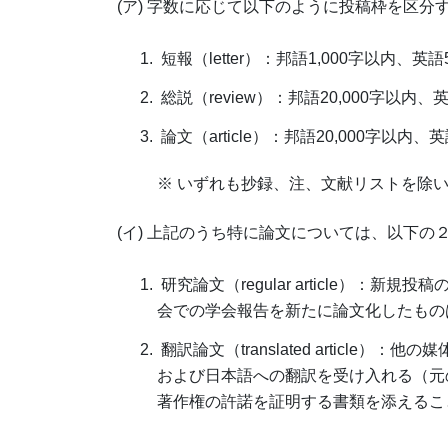
(ア) 字数に応じて以下のように投稿枠を区分
短報（letter）：邦語1,000字以内、英語5
総説（review）：邦語20,000字以内、英語
論文（article）：邦語20,000字以内、英語
※ いずれも抄録、注、文献リストを除
(イ) 上記のうち特に論文については、以下の
研究論文（regular article）
会での学会報告を新たに論文化したもの
翻訳論文（translated articl
および日本語への翻訳を受け入れる（元
著作権の許諾を証明する書類を添えるこ