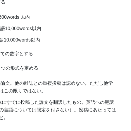
する
00words 以内
10,000words以内
10,000words以内
いての数字とする
２つの形式を定める
：新規投稿の論文。他の雑誌との重複投稿は認めない。ただし他学
はこの限りではない。
e）：他の媒体にすでに投稿した論文を翻訳したもの。英語への翻訳
の言語については限定を付さない）。投稿にあたっては
と。