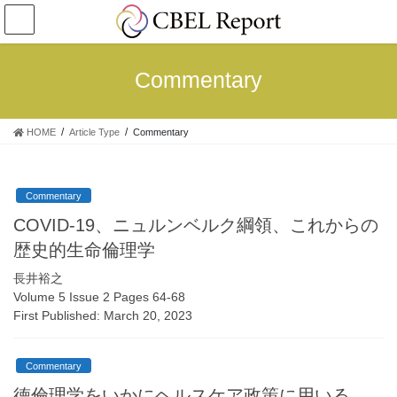
コ
ナ
ン
ビ
テ
ゲ
ン
ー
Commentary
ツ
シ
へ
ョ
ス
ン
HOME
Article Type
Commentary
キ
に
ッ
移
プ
動
Commentary
COVID-19、ニュルンベルク綱領、これからの
歴史的生命倫理学
長井裕之
Volume 5 Issue 2 Pages 64-68
First Published: March 20, 2023
Commentary
徳倫理学をいかにヘルスケア政策に用いる