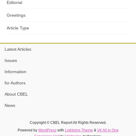
Editorial
Greetings
Article Type
Latest Articles
Issues
Information
for Authors
About CBEL
News
Copyright © CBEL Report All Rights Reserved.
Powered by
WordPress
with
Lightning Theme
&
VK All in One