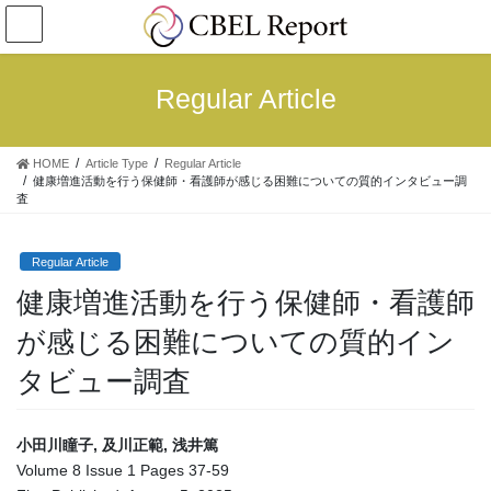
コ
ナ
ン
ビ
テ
ゲ
ン
ー
Regular Article
ツ
シ
へ
ョ
ス
ン
HOME
Article Type
Regular Article
キ
に
健康増進活動を行う保健師・看護師が感じる困難についての質的インタビュー調
ッ
移
査
プ
動
Regular Article
健康増進活動を行う保健師・看護師
が感じる困難についての質的イン
タビュー調査
小田川瞳子, 及川正範, 浅井篤
Volume 8 Issue 1 Pages 37-59