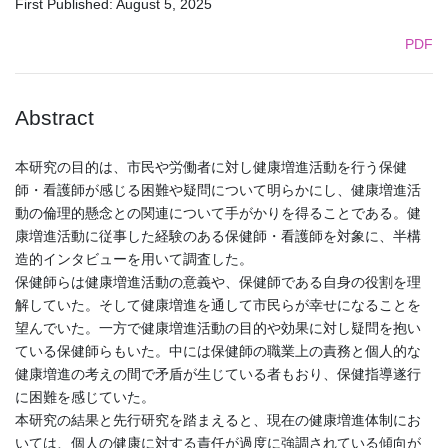
First Published: August 5, 2025
PDF
Abstract
本研究の目的は、市民や労働者に対し健康増進活動を行う保健
師・看護師が感じる困難や疑問について明らかにし、健康増進活
動の倫理的懸念との関連について手がかりを得ることである。健
康増進活動に従事した経験のある保健師・看護師を対象に、半構
造的インタビューを用いて調査した。
保健師らは健康増進活動の意義や、保健師である自身の役割を理
解していた。そして健康増進を通して市民らが幸せになることを
望んでいた。一方で健康増進活動の目的や効果に対し疑問を抱い
ている保健師らもいた。中には保健師の職業上の責務と個人的な
健康増進の考えの間で矛盾が生じている者もおり、保健指導遂行
に困難を感じていた。
本研究の結果と先行研究を踏まえると、現在の健康増進体制にお
いては、個人の健康に対する責任が過度に強調されている傾向が